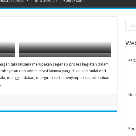
Ekstrakulikuler
Info Sekolah
Kontak kami
Web
PPD
Ruang Tata Usaha SMP Budi Utomo
dengan tata laksana merupakan segenap proses kegiatan dalam
Ruang Tata Usaha SMP Budi Utomo
_____
bayaran dan administrasi lainnya yang dilakukan mulai dari
ola, menggandakan, mengirim serta menyimpan seluruh bahan
.
Nome
_____
Port