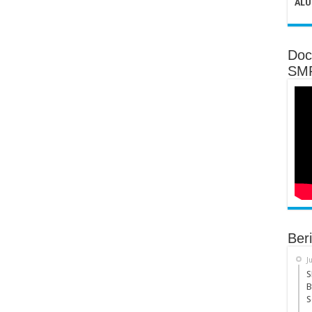
ALU
Doc
SMP
Ber
J
S
B
S