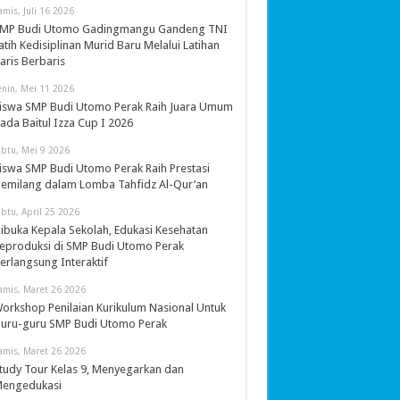
amis, Juli 16 2026
MP Budi Utomo Gadingmangu Gandeng TNI
atih Kedisiplinan Murid Baru Melalui Latihan
aris Berbaris
enin, Mei 11 2026
iswa SMP Budi Utomo Perak Raih Juara Umum
ada Baitul Izza Cup I 2026
abtu, Mei 9 2026
iswa SMP Budi Utomo Perak Raih Prestasi
emilang dalam Lomba Tahfidz Al-Qur’an
abtu, April 25 2026
ibuka Kepala Sekolah, Edukasi Kesehatan
eproduksi di SMP Budi Utomo Perak
erlangsung Interaktif
amis, Maret 26 2026
orkshop Penilaian Kurikulum Nasional Untuk
uru-guru SMP Budi Utomo Perak
amis, Maret 26 2026
tudy Tour Kelas 9, Menyegarkan dan
engedukasi