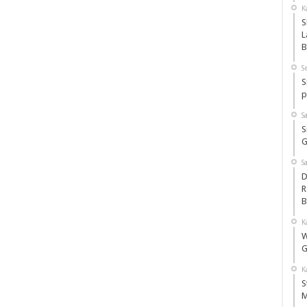
K
S
L
B
S
S
p
S
S
G
S
D
R
B
K
W
G
K
S
M