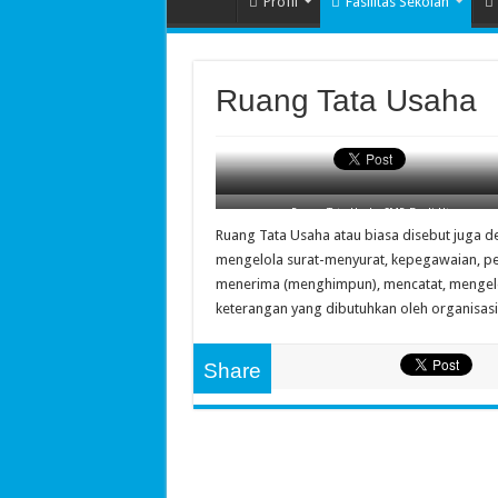
Profil
Fasilitas Sekolah
Ruang Tata Usaha
Ruang Tata Usaha SMP Budi Utomo
Ruang Tata Usaha SMP Budi Utomo
Ruang Tata Usaha atau biasa disebut juga 
mengelola surat-menyurat, kepegawaian, pem
menerima (menghimpun), mencatat, mengel
keterangan yang dibutuhkan oleh organisasi
Share