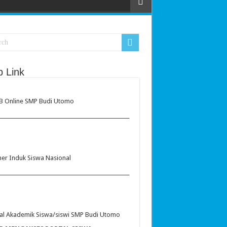
 Link
B Online SMP Budi Utomo
___________________________________________________
r Induk Siswa Nasional
___________________________________________________
al Akademik Siswa/siswi SMP Budi Utomo