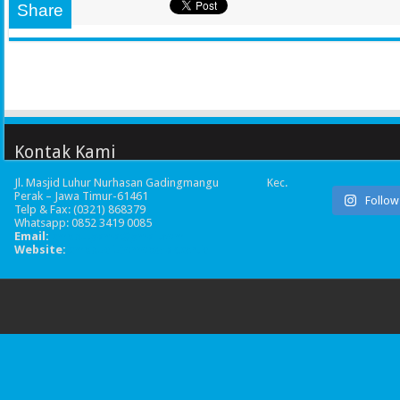
Share
Kontak Kami
Jl. Masjid Luhur Nurhasan Gadingmangu Kec.
Perak – Jawa Timur-61461
Follow
Telp & Fax: (0321) 868379
Whatsapp: 0852 3419 0085
Email:
smpbu.gama@gmail.com
Website:
smpbudiutomoperak.sch.id